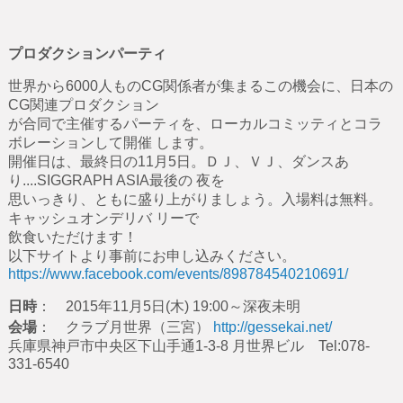
プロダクションパーティ
世界から6000人ものCG関係者が集まるこの機会に、日本の
CG関連プロダクション
が合同で主催するパーティを、ローカルコミッティとコラ
ボレーションして開催 します。
開催日は、最終日の11月5日。ＤＪ、ＶＪ、ダンスあ
り....SIGGRAPH ASIA最後の 夜を
思いっきり、ともに盛り上がりましょう。入場料は無料。
キャッシュオンデリバ リーで
飲食いただけます！
以下サイトより事前にお申し込みください。
https://www.facebook.com/events/898784540210691/
日時
： 2015年11月5日(木) 19:00～深夜未明
会場
： クラブ月世界（三宮）
http://gessekai.net/
兵庫県神戸市中央区下山手通1-3-8 月世界ビル Tel:078-
331-6540