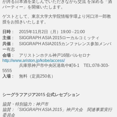
が誇る日本酒を楽しんでいただきながら交流 を深める「酒
パーティー」を開催いたします。
ゲストとして、東京大学大学院情報学環より河口洋一郎教
授をお招きいたします。
日時
： 2015年11月2日（月）19:00 - 21:00
主催
： SIGGRAPH ASIA 2015ローカルコミッティ
共催
： SIGGRAPH ASIA2015カンファレンス参加メンバ
ー有志
会場
： アリストンホテル神戸16階バルセロナ
http://www.ariston.jp/kobe/access/
兵庫県神戸市中央区港島中町6-1 TEL:078-303-
5555
入場
： 無料（定員250名）
シーグラフアジア2015 公式レセプション
協賛・特別協力：神戸市
協賛：「SIGGRAPH ASIA 2015」神戸大会 関連事業実行
委員会