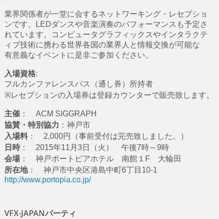
業界関係者が一堂に会するネットワーキング・レセプショ
ンです。LEDダンスや音楽演奏のパフォーマンスも予定さ
れています。コンピュータグラフィックスやインタラクテ
ィブ技術に携わる世界各国の業界人と情報交換が可能な
有意義なイベントに是非ご参加ください。
入場資格
:
フルカンファレンスパス（通し券）所持者
※レセプションの入場券は登録カウンターで販売致します。
主催
： ACM SIGGRAPH
協賛・特別協力
：神戸市
入場料
： 2,000円（事前受付は完売致しました。）
日時
： 2015年11月3日（火） 午後7時～9時
会場
： 神戸ポートピアホテル 南館１F 大輪田
所在地
： 神戸市中央区港島中町6丁目10-1
http://www.portopia.co.jp/
VFX-JAPANパーティ